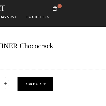
0
IMVAUVE
POCHETTES
INER Chococrack
ADD TO CART