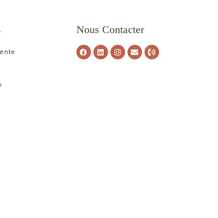
s
Nous Contacter
Vente
é