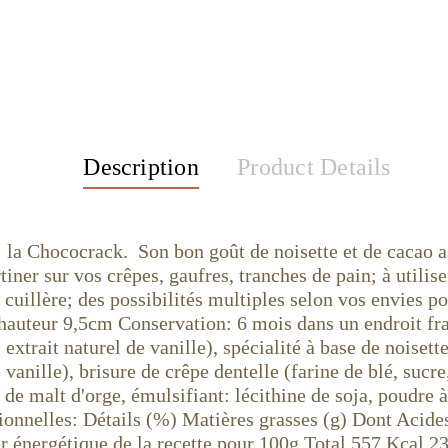
Description
Product Details
: la Chococrack. Son bon goût de noisette et de cacao as
tiner sur vos crêpes, gaufres, tranches de pain; à utilis
 la cuillère; des possibilités multiples selon vos envi
hauteur 9,5cm Conservation: 6 mois dans un endroit f
trait naturel de vanille), spécialité à base de noisettes
 vanille), brisure de crêpe dentelle (farine de blé, sucre
t de malt d'orge, émulsifiant: lécithine de soja, poudre
ionnelles: Détails (%) Matières grasses (g) Dont Acides
ur énergétique de la recette pour 100g Total 557 Kcal 2