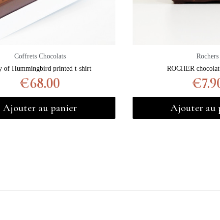
Coffrets Chocolats
Rochers
y of Hummingbird printed t-shirt
ROCHER chocolat 
€68.00
€7.9
Ajouter au panier
Ajouter au 