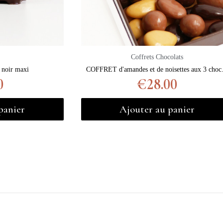
Coffrets Chocolats
noir maxi
COFFRET d'a
0
€28.00
panier
Ajouter au panier