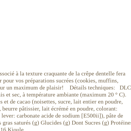
socié à la texture craquante de la crêpe dentelle fera
er pour vos préparations sucrées (cookies, muffins,
es pour un maximum de plaisir! Détails techniques: DLC
rais et sec, à température ambiante (maximum 20 ° C).
 et de cacao (noisettes, sucre, lait entier en poudre,
, beurre pâtissier, lait écrémé en poudre, colorant:
 à lever: carbonate acide de sodium [E500ii]), pâte de
 gras saturés (g) Glucides (g) Dont Sucres (g) Protéine
316 Kjoule