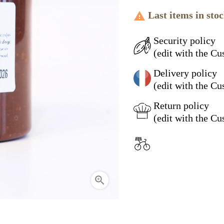
Last items in sto

Security policy
(edit with the C
Delivery policy
(edit with the C
Return policy
(edit with the C
