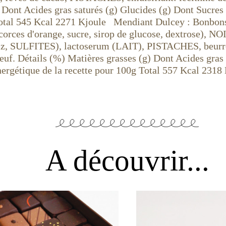
) Dont Acides gras saturés (g) Glucides (g) Dont Sucres
Total 545 Kcal 2271 Kjoule Mendiant Dulcey : Bonbons 
écorces d'orange, sucre, sirop de glucose, dextrose),
e riz, SULFITES), lactoserum (LAIT), PISTACHES, beurre 
oeuf. Détails (%) Matières grasses (g) Dont Acides gras
nergétique de la recette pour 100g Total 557 Kcal 2318
A découvrir...