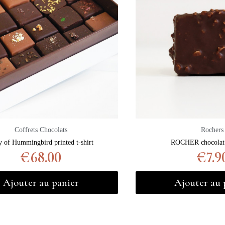
Coffrets Chocolats
Rochers
y of Hummingbird printed t-shirt
ROCHER chocolat 
€68.00
€7.9
Ajouter au panier
Ajouter au 