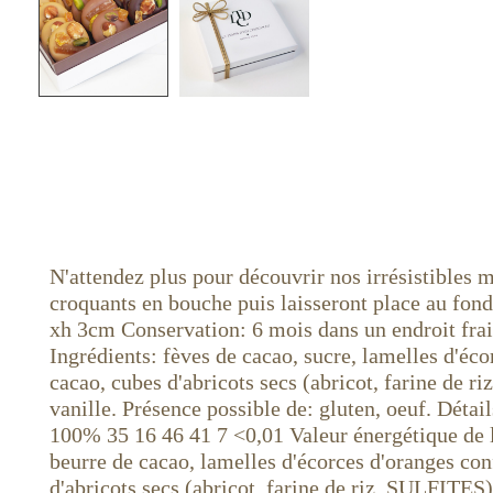
N'attendez plus pour découvrir nos irrésistibles m
croquants en bouche puis laisseront place au fon
xh 3cm Conservation: 6 mois dans un endroit fra
Ingrédients: fèves de cacao, sucre, lamelles d'éc
cacao, cubes d'abricots secs (abricot, farine de 
vanille. Présence possible de: gluten, oeuf. Détai
100% 35 16 46 41 7 <0,01 Valeur énergétique de 
beurre de cacao, lamelles d'écorces d'oranges co
d'abricots secs (abricot, farine de riz, SULFITES