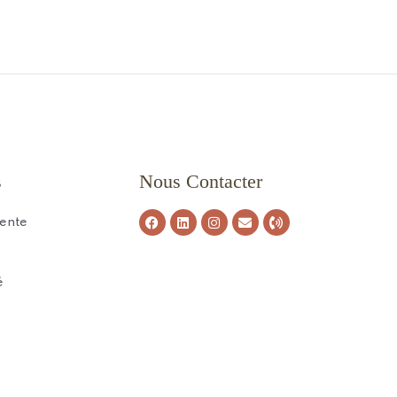
s
Nous Contacter
Vente
é