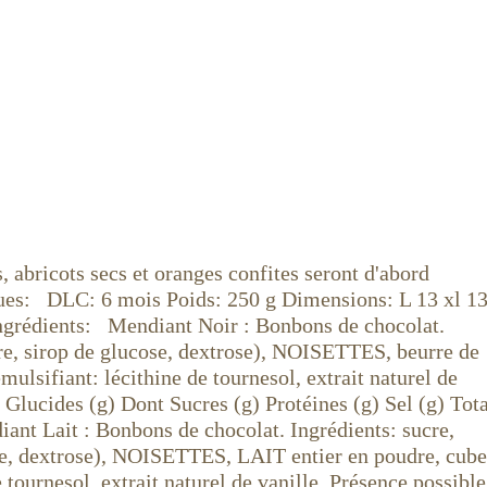
, abricots secs et oranges confites seront d'abord
niques: DLC: 6 mois Poids: 250 g Dimensions: L 13 xl 1
Ingrédients: Mendiant Noir : Bonbons de chocolat.
cre, sirop de glucose, dextrose), NOISETTES, beurre de
lsifiant: lécithine de tournesol, extrait naturel de
 Glucides (g) Dont Sucres (g) Protéines (g) Sel (g) Tota
nt Lait : Bonbons de chocolat. Ingrédients: sucre,
cose, dextrose), NOISETTES, LAIT entier en poudre, cube
tournesol, extrait naturel de vanille. Présence possible