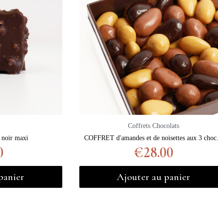
Coffrets Chocolats
noir maxi
COFFRET d'a
0
€28.00
panier
Ajouter au panier