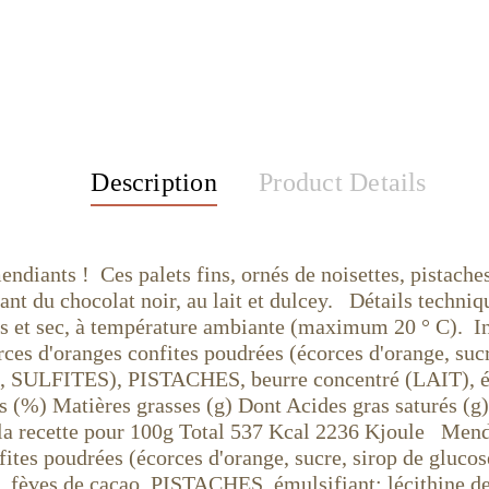
Description
Product Details
endiants ! Ces palets fins, ornés de noisettes, pistaches
dant du chocolat noir, au lait et dulcey. Détails tech
is et sec, à température ambiante (maximum 20 ° C). 
orces d'oranges confites poudrées (écorces d'orange, su
riz, SULFITES), PISTACHES, beurre concentré (LAIT), ému
ls (%) Matières grasses (g) Dont Acides gras saturés (g)
la recette pour 100g Total 537 Kcal 2236 Kjoule Mendia
nfites poudrées (écorces d'orange, sucre, sirop de glu
), fèves de cacao, PISTACHES, émulsifiant: lécithine de 